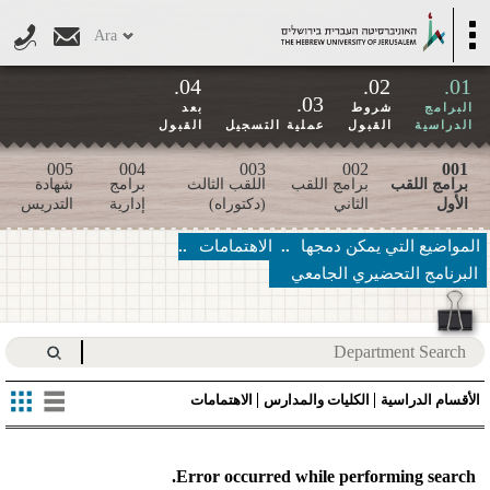
Skip to main content
Toggle
Ara
navigation
04.
02.
01.
03.
البرامج
شروط
بعد
الدراسية
القبول
عملية التسجيل
القبول
005
004
003
002
001
برامج اللقب
برامج اللقب
اللقب الثالث
برامج
شهادة
الأول
الثاني
(دكتوراه)
إدارية
التدريس
المواضيع التي يمكن دمجها
الاهتمامات
البرنامج التحضيري الجامعي
الأقسام الدراسية
الكليات والمدارس
الاهتمامات
Error occurred while performing search.