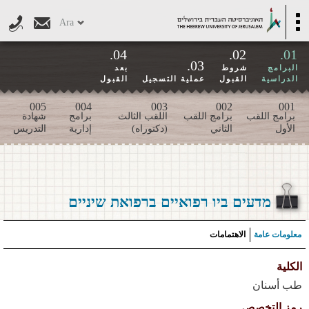
Skip to main content
Toggle
Ara
navigation
04.
02.
01.
03.
البرامج
شروط
بعد
الدراسية
القبول
عملية التسجيل
القبول
005
004
003
002
001
برامج اللقب
برامج اللقب
اللقب الثالث
برامج
شهادة
الأول
الثاني
(دكتوراه)
إدارية
التدريس
מדעים ביו רפואיים ברפואת שיניים
معلومات عامة
الاهتمامات
الكلية
طب أسنان
رمز التخصص