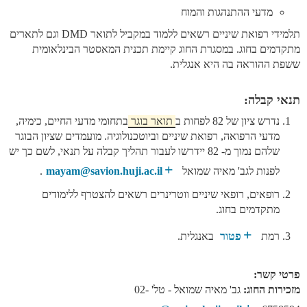
מדעי ההתנהגות והמוח
תלמידי רפואת שיניים רשאים ללמוד במקביל לתואר
DMD
וגם לתארים
מתקדמים בחוג. במסגרת החוג קיימת תכנית המאסטר הבינלאומית
ששפת ההוראה בה היא אנגלית
.
תנאי קבלה:
נדרש ציון של 82 לפחות ב
תואר בוגר
בתחומי מדעי החיים, כימיה,
מדעי הרפואה, רפואת שיניים וביוטכנולוגיה. מועמדים שציון הבוגר
שלהם נמוך מ- 82 יידרשו לעבור תהליך קבלה על תנאי, לשם כך יש
לפנות לגב' מאיה שמואל
mayam@savion.huji.ac.il
.
רופאים, רופאי שיניים ווטרינרים רשאים להצטרף ללימודים
מתקדמים בחוג.
רמת
פטור
באנגלית.
פרטי קשר:
מזכירות החוג:
גב' מאיה שמואל - טל' 02-