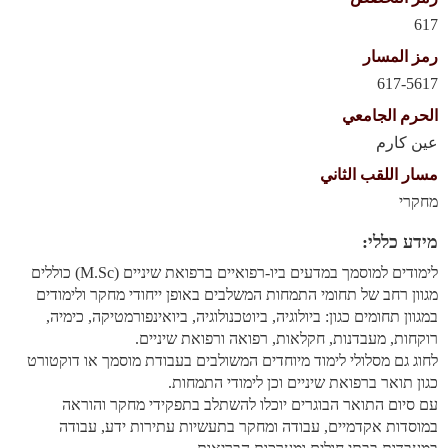
617
رمز المسار
617-5617
الحرم الجامعي
عين كارم
مسار اللقب الثاني
מחקרי
מידע כללי:
לימודים למוסמך במדעים ביו-רפואיים ברפואת שיניים
(M.Sc)
כוללים
מגוון רחב של תחומי התמחות המשלבים באופן ייחודי מחקר ולימודים
במגוון תחומים כגון: ביולוגיה, ביוטכנולוגיה, ביואינפורמטיקה, כימיה,
רוקחות, מעבדנות, חקלאות, רפואה ורפואת שיניים
.
לחוג גם מסלולי לימוד מיוחדים המשולבים בעבודת מוסמך או דוקטורט
כגון תואר ברפואת שיניים וכן לימודי התמחות
.
עם סיום התואר הבוגרים יוכלו להשתלב בתפקידי מחקר והוראה
במוסדות אקדמיים, עבודה ומחקר בתעשיות עתירות ידע, עבודה