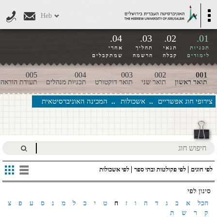
דילוג לתוכן העיקרי
Toggle
Heb
navigation
04.
03.
02.
01.
תכניות
תנאי
תהליך
אחרי
לימודים
קבלה
הרשמה
שמתקבלים
005
004
003
002
001
תואר ראשון
תואר שני
תואר דוקטורט
תכניות מנהלים
תעודת הוראה
צירופי חוג אפשריים
אשכולות
המכינה האוניברסיטאית
לפי חוגים
לפי פקולטות ובתי ספר
לפי אשכולות
סינון לפי
הכל
א
ב
ג
ד
ה
ו
ז
ח
ט
י
כ
ל
מ
נ
ס
ע
פ
צ
ק
ר
ש
ת