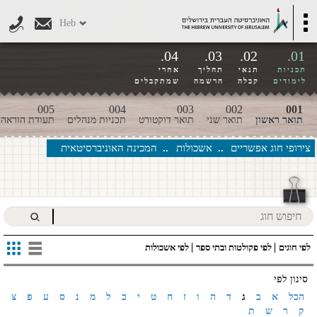
דילוג לתוכן העיקרי
Toggle
Heb
navigation
04.
03.
02.
01.
תכניות
תנאי
תהליך
אחרי
לימודים
קבלה
הרשמה
שמתקבלים
005
004
003
002
001
תואר ראשון
תואר שני
תואר דוקטורט
תכניות מנהלים
תעודת הוראה
צירופי חוג אפשריים
אשכולות
המכינה האוניברסיטאית
לפי חוגים
לפי פקולטות ובתי ספר
לפי אשכולות
סינון לפי
הכל
א
ב
ג
ד
ה
ו
ז
ח
ט
י
כ
ל
מ
נ
ס
ע
פ
צ
ק
ר
ש
ת