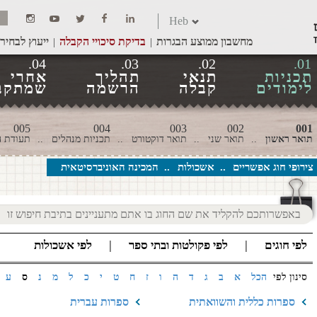
דילוג לתוכן העיקרי
Heb
מחשבון ממוצע הבגרות
בדיקת סיכויי הקבלה
ייעוץ לבחיר
04.
03.
02.
01.
תכניות
תנאי
תהליך
אחרי
לימודים
קבלה
הרשמה
שמתקב
005
004
003
002
001
תואר ראשון
תואר שני
תואר דוקטורט
תכניות מנהלים
תעודת ה
צירופי חוג אפשריים
אשכולות
המכינה האוניברסיטאית
לפי חוגים
לפי פקולטות ובתי ספר
לפי אשכולות
סינון לפי
הכל
א
ב
ג
ד
ה
ו
ז
ח
ט
י
כ
ל
מ
נ
ס
ע
ספרות כללית והשוואתית
ספרות עברית