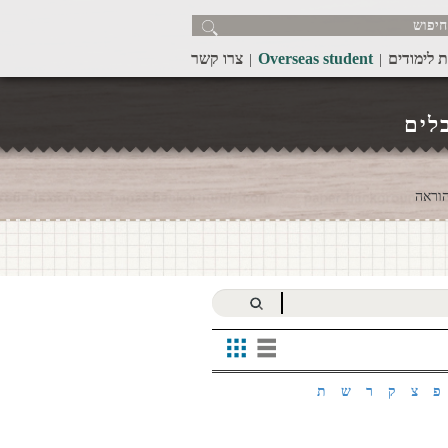
ת לימודים
Overseas student
צרו קשר
לים
וראה
פ
צ
ק
ר
ש
ת